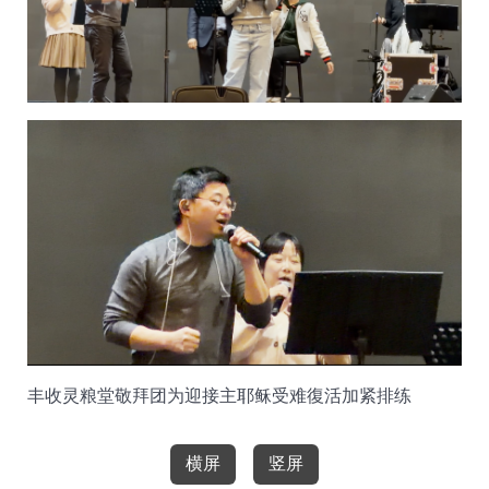
丰收灵粮堂敬拜团为迎接主耶稣受难復活加紧排练
▶
横屏
竖屏