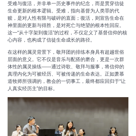
受难与復活，并非单一历史事件的纪念，而是贯穿信徒
生命更新的根本逻辑。受难，指向基督为人类罪的代
赎，是对人性有限与破碎的直面；復活，则宣告生命在
神里面的更新与得胜，是对死亡与绝望的根本性回应。
这一“从十字架到復活”的过程，不仅定义了基督信仰的核
心内容，也构成了信徒生命成长的路径。
在这样的属灵背景下，敬拜团的排练本身具有超越世俗
层面的意义。它不仅是音乐与配搭的磨合，更是一次群
体性的属灵操练——通过诗歌、敬拜与服事，将信仰的
真理内化为可被经历、可被传递的生命表达。正如
萧慕
道
牧师所强调的，教会的一切事工，最终都应回归于“让
人真实经历主”的目标。