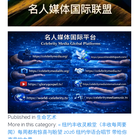
Published in
生命艺术
More in this category:
« 纽约丰收灵粮堂《丰收每周要
闻》每周都有惊喜与盼望
2026 纽约华语合唱节 带给你