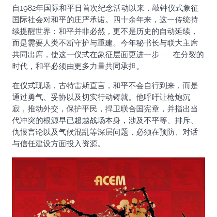
自1982年国际和平日首次纪念活动以来，敲钟仪式象征
国际社会对和平的庄严承诺。四十余年来，这一传统持
续提醒世界：和平并非必然，更不是历史的自动延续，
而是需要人类不断守护与重建。今年秘书长与联大主席
共同出席，使这一仪式在象征层面更进一步——在分裂的
时代，和平必须由更多力量共同承担。
在仪式现场，古特雷斯直言，和平不会自行到来，而是
通过勇气、妥协以及切实行动铸就。他呼吁让枪炮沉
寂，推动外交，保护平民，捍卫联合国宪章，并指出当
代冲突的根源早已超越战场本身，涉及不平等、排斥、
仇恨言论以及气候混乱等深层问题，必须在预防、对话
与信任建设方面投入资源。